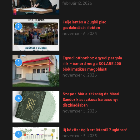
február 12, 2026
Feljelentés a Zuglói piac
2
gazdálodását illetően
november 6, 2025
Egyedi otthonhoz egyedi pergola
3
illik – ismerd meg a SOLARE 400
bioklimatikus megoldást!
november 6, 2025
Szepes Mária-ritkaság és Márai
4
Sándor klasszikusa karácsonyi
díszkiadásban
november 5, 2025
Új közösségi kert létesül Zuglóban!
5
november 5, 2025