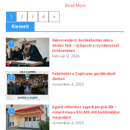
Read More
1
2
3
4
Kiemelt
Rákosrendező: borítékbontás után a
1
döntés felé – új fejezet a rozsdaövezet
történetében
február 12, 2026
Feljelentés a Zuglói piac gazdálodását
2
illetően
november 6, 2025
Egyedi otthonhoz egyedi pergola illik –
3
ismerd meg a SOLARE 400 bioklimatikus
megoldást!
november 6, 2025