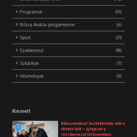
Programok
(19)
Rózsa András polgármester
(6)
Sport
(21)
Szakikereső
(18)
Szilánkok
(7)
Vélemények
(9)
Kiemelt
Rákosrendező: borítékbontás után a
1
döntés felé – új fejezet a
rozsdaövezet történetében