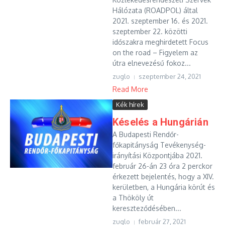
Hálózata (ROADPOL) által
2021. szeptember 16. és 2021.
szeptember 22. közötti
időszakra meghirdetett Focus
on the road – Figyelem az
útra elnevezésű fokoz...
zuglo
szeptember 24, 2021
Read More
Kék hírek
Késelés a Hungárián
A Budapesti Rendőr-
főkapitányság Tevékenység-
irányítási Központjába 2021.
február 26-án 23 óra 2 perckor
érkezett bejelentés, hogy a XIV.
kerületben, a Hungária körút és
a Thököly út
kereszteződésében...
zuglo
február 27, 2021