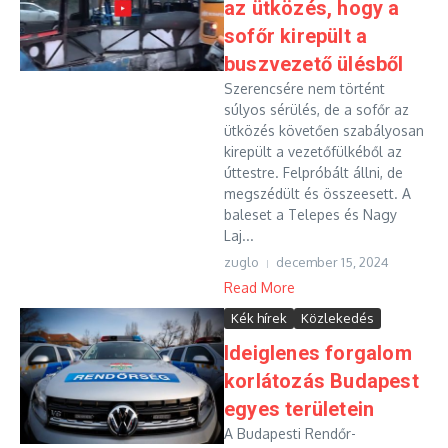
az ütközés, hogy a
sofőr kirepült a
buszvezető ülésből
Szerencsére nem történt
súlyos sérülés, de a sofőr az
ütközés követően szabályosan
kirepült a vezetőfülkéből az
úttestre. Felpróbált állni, de
megszédült és összeesett. A
baleset a Telepes és Nagy
Laj...
zuglo
december 15, 2024
Read More
Kék hírek
Közlekedés
Ideiglenes forgalom
korlátozás Budapest
egyes területein
A Budapesti Rendőr-