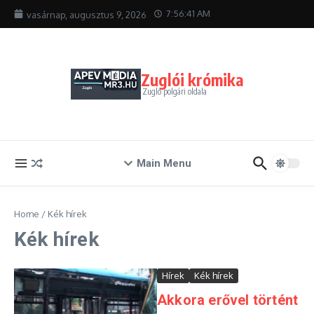
Ugrás a tartalomhoz
7:56:42 AM
vasárnap, augusztus 9, 2026
Zuglói krómika
Zugló polgári oldala
Main Menu
Home
/
Kék hírek
Kék hírek
Hírek
Kék hírek
Akkora erővel történt