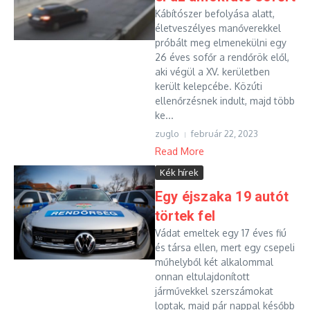
Kábítószer befolyása alatt,
életveszélyes manőverekkel
próbált meg elmenekülni egy
26 éves sofőr a rendőrök elől,
aki végül a XV. kerületben
került kelepcébe. Közúti
ellenőrzésnek indult, majd több
ke...
zuglo
február 22, 2023
Read More
Kék hírek
Egy éjszaka 19 autót
törtek fel
Vádat emeltek egy 17 éves fiú
és társa ellen, mert egy csepeli
műhelyből két alkalommal
onnan eltulajdonított
járművekkel szerszámokat
loptak, majd pár nappal később