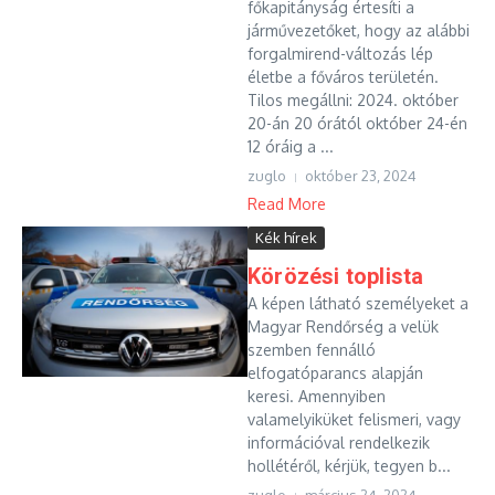
főkapitányság értesíti a
járművezetőket, hogy az alábbi
forgalmirend-változás lép
életbe a főváros területén.
Tilos megállni: 2024. október
20-án 20 órától október 24-én
12 óráig a ...
zuglo
október 23, 2024
Read More
Kék hírek
Körözési toplista
A képen látható személyeket a
Magyar Rendőrség a velük
szemben fennálló
elfogatóparancs alapján
keresi. Amennyiben
valamelyiküket felismeri, vagy
információval rendelkezik
hollétéről, kérjük, tegyen b...