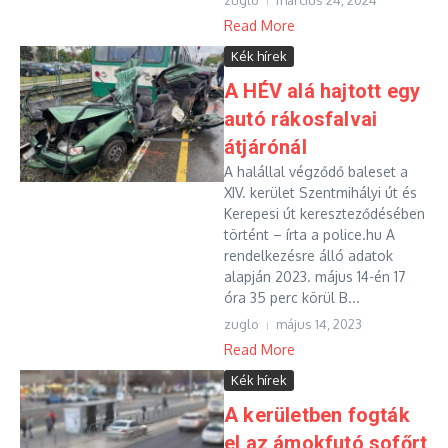
zuglo
március 24, 2024
Read More
Kék hírek
A HÉV alá hajtott egy
autó rákosfalvai
átjárónál
A halállal végződő baleset a
XIV. kerület Szentmihályi út és
Kerepesi út kereszteződésében
történt – írta a police.hu A
rendelkezésre álló adatok
alapján 2023. május 14-én 17
óra 35 perc körül B...
zuglo
május 14, 2023
Read More
Kék hírek
A kerületben fogták
el az ámokfutó sofőrt