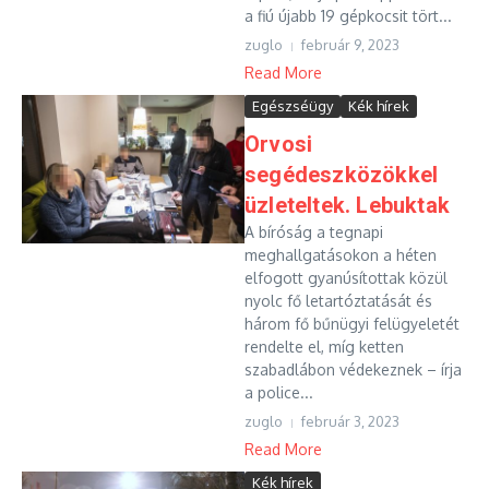
a fiú újabb 19 gépkocsit tört...
zuglo
február 9, 2023
Read More
Egészséügy
Kék hírek
Orvosi
segédeszközökkel
üzleteltek. Lebuktak
A bíróság a tegnapi
meghallgatásokon a héten
elfogott gyanúsítottak közül
nyolc fő letartóztatását és
három fő bűnügyi felügyeletét
rendelte el, míg ketten
szabadlábon védekeznek – írja
a police...
zuglo
február 3, 2023
Read More
Kék hírek