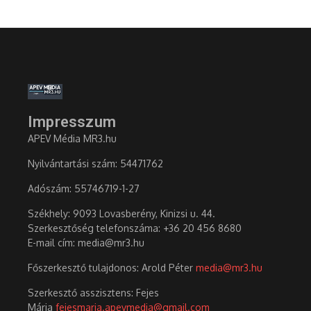
Impresszum
APEV Média MR3.hu
Nyilvántartási szám: 54471762
Adószám:
55746719-1-27
Székhely: 9093 Lovasberény, Kinizsi u. 44.
Szerkesztőség telefonszáma: +36 20 456 8680
E-mail cím: media@mr3.hu
Főszerkesztő tulajdonos: Arold Péter
media@mr3.hu
Szerkesztő asszisztens: Fejes
Mária
fejesmaria.apevmedia@gmail.com