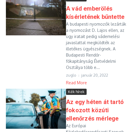
A vád emberölés
kísérletének bűntette
A budapesti nyomozók lezárták
a nyomozást D. Lajos ellen, az
ügy iratait pedig vádemelési
javaslattal megküldték az
illetékes ügyészségnek. A
Budapesti Rendőr-
főkapitányság Életvédelmi
Osztálya több e...
zuglo
január 20, 2022
Read More
Kék hírek
Az egy héten át tartó
fokozott közúti
ellenőrzés mérlege
Az Európai
Közlekedésrendészeti Szervek